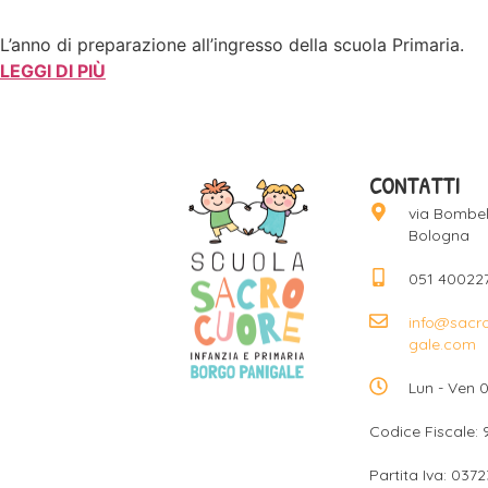
L’anno di preparazione all’ingresso della scuola Primaria.
LEGGI DI PIÙ
CONTATTI
via Bombell
Bologna
051 40022
info@sacr
gale.com
Lun - Ven 0
Codice Fiscale:
Partita Iva: 037