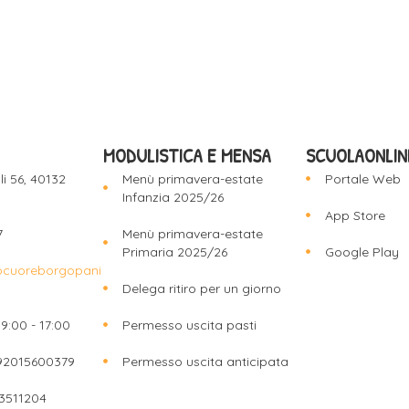
MODULISTICA E MENSA
SCUOLAONLIN
i 56, 40132
Menù primavera-estate
Portale Web
Infanzia 2025/26
App Store
7
Menù primavera-estate
Primaria 2025/26
Google Play
ocuoreborgopani
Delega ritiro per un giorno
9:00 - 17:00
Permesso uscita pasti
 92015600379
Permesso uscita anticipata
23511204